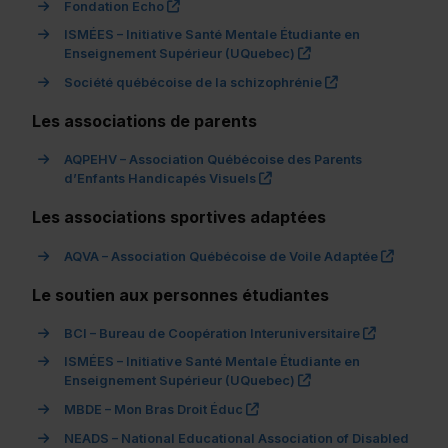
(ce lien s’ouvrira dans une nouvelle fenêt
Fondation Echo
ISMÉES – Initiative Santé Mentale Étudiante en
(ce lien s’ouvrira dan
Enseignement Supérieur (UQuebec)
(ce lien s’ouvrir
Société québécoise de la schizophrénie
Les associations de parents
AQPEHV – Association Québécoise des Parents
(ce lien s’ouvrira dans une 
d’Enfants Handicapés Visuels
Les associations sportives adaptées
(ce lien
AQVA – Association Québécoise de Voile Adaptée
Le soutien aux personnes étudiantes
(ce lien s’
BCI – Bureau de Coopération Interuniversitaire
ISMÉES – Initiative Santé Mentale Étudiante en
(ce lien s’ouvrira dan
Enseignement Supérieur (UQuebec)
(ce lien s’ouvrira dans une no
MBDE – Mon Bras Droit Éduc
NEADS – National Educational Association of Disabled