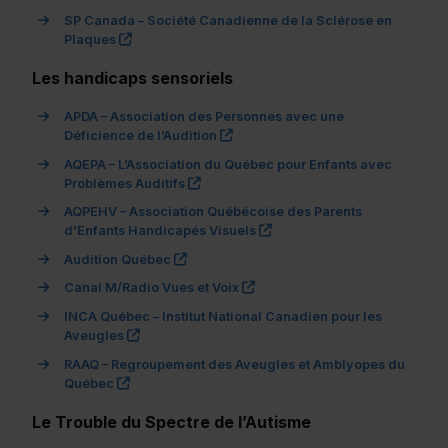
SP Canada – Société Canadienne de la Sclérose en
(ce lien s’ouvrira dans une nouvelle fenêtre)"
Plaques
Les handicaps sensoriels
APDA – Association des Personnes avec une
(ce lien s’ouvrira dans une nouvel
Déficience de l’Audition
AQEPA – L’Association du Québec pour Enfants avec
(ce lien s’ouvrira dans une nouvelle fe
Problèmes Auditifs
AQPEHV – Association Québécoise des Parents
(ce lien s’ouvrira dans une 
d’Enfants Handicapés Visuels
(ce lien s’ouvrira dans une nouvelle fenê
Audition Québec
(ce lien s’ouvrira dans une no
Canal M/Radio Vues et Voix
INCA Québec – Institut National Canadien pour les
(ce lien s’ouvrira dans une nouvelle fenêtre)"
Aveugles
RAAQ – Regroupement des Aveugles et Amblyopes du
(ce lien s’ouvrira dans une nouvelle fenêtre)"
Québec
Le Trouble du Spectre de l’Autisme