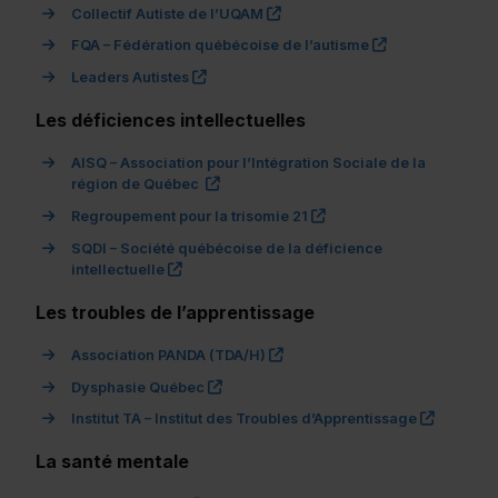
(ce lien s’ouvrira dans une nou
Collectif Autiste de l’UQAM
(ce lien s’ouvri
FQA – Fédération québécoise de l’autisme
(ce lien s’ouvrira dans une nouvelle fenêt
Leaders Autistes
Les déficiences intellectuelles
AISQ – Association pour l’Intégration Sociale de la
(ce lien s’ouvrira dans une nouvelle fen
région de Québec
(ce lien s’ouvrira dans 
Regroupement pour la trisomie 21
SQDI – Société québécoise de la déficience
(ce lien s’ouvrira dans une nouvelle fenêtre)
intellectuelle
Les troubles de l’apprentissage
(ce lien s’ouvrira dans une no
Association PANDA (TDA/H)
(ce lien s’ouvrira dans une nouvelle fe
Dysphasie Québec
(ce lien 
Institut TA – Institut des Troubles d’Apprentissage
La santé mentale