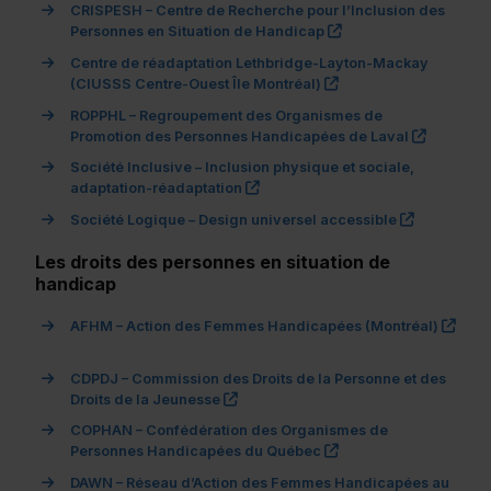
CRISPESH – Centre de Recherche pour l’Inclusion des
(ce lien s’ouvrira da
Personnes en Situation de Handicap
Centre de réadaptation Lethbridge-Layton-Mackay
(ce lien s’ouvrira dan
(CIUSSS Centre-Ouest Île Montréal)
ROPPHL – Regroupement des Organismes de
(ce lien 
Promotion des Personnes Handicapées de Laval
Société Inclusive – Inclusion physique et sociale,
(ce lien s’ouvrira dans une nouve
adaptation-réadaptation
(ce lien s’
Société Logique – Design universel accessible
Les droits des personnes en situation de
handicap
AFHM – Action des Femmes Handicapées (Montréal)
(ce lien s’ouvrira dans une nouvelle fenêtre)"
CDPDJ – Commission des Droits de la Personne et des
(ce lien s’ouvrira dans une nouvelle 
Droits de la Jeunesse
COPHAN – Confédération des Organismes de
(ce lien s’ouvrira dan
Personnes Handicapées du Québec
DAWN – Réseau d’Action des Femmes Handicapées au