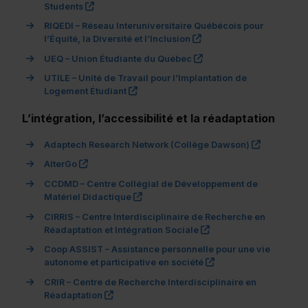
(ce lien s’ouvrira dans une nouvelle fenêtre)"
Students
RIQEDI – Réseau Interuniversitaire Québécois pour
(ce lien s’ouvrira dans 
l’Équité, la Diversité et l’Inclusion
(ce lien s’ouvrira dans 
UEQ – Union Étudiante du Québec
UTILE – Unité de Travail pour l’Implantation de
(ce lien s’ouvrira dans une nouvelle fe
Logement Étudiant
L’intégration, l’accessibilité et la réadaptation
(ce lien s’
Adaptech Research Network (Collège Dawson)
(ce lien s’ouvrira dans une nouvelle fenêtre)"
AlterGo
CCDMD – Centre Collégial de Développement de
(ce lien s’ouvrira dans une nouvelle f
Matériel Didactique
CIRRIS – Centre Interdisciplinaire de Recherche en
(ce lien s’ouvrira dans
Réadaptation et Intégration Sociale
Coop ASSIST – Assistance personnelle pour une vie
(ce lien s’ouvrira da
autonome et participative en société
CRIR – Centre de Recherche Interdisciplinaire en
(ce lien s’ouvrira dans une nouvelle fenêtre)
Réadaptation