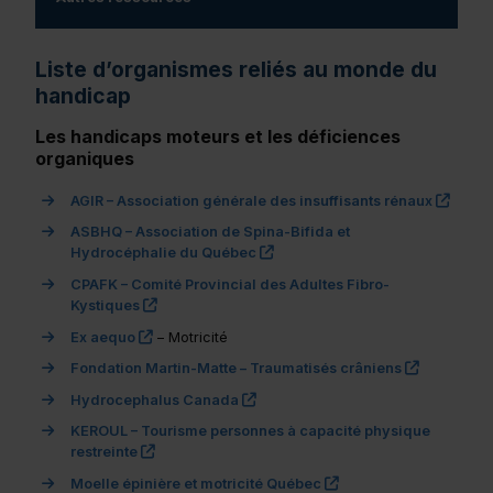
(actuellement sélectionné)
Liste d’organismes reliés au monde du
handicap
Les handicaps moteurs et les déficiences
organiques
(ce li
AGIR – Association générale des insuffisants rénaux
ASBHQ – Association de Spina-Bifida et
(ce lien s’ouvrira dans une nou
Hydrocéphalie du Québec
CPAFK – Comité Provincial des Adultes Fibro-
(ce lien s’ouvrira dans une nouvelle fenêtre)"
Kystiques
(ce lien s’ouvrira dans une nouvelle fenêtre)"
Ex aequo
– Motricité
(ce lien s
Fondation Martin-Matte – Traumatisés crâniens
(ce lien s’ouvrira dans une nouvel
Hydrocephalus Canada
KEROUL – Tourisme personnes à capacité physique
(ce lien s’ouvrira dans une nouvelle fenêtre)"
restreinte
(ce lien s’ouvrira dan
Moelle épinière et motricité Québec