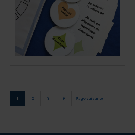
1
2
3
9
Page suivante