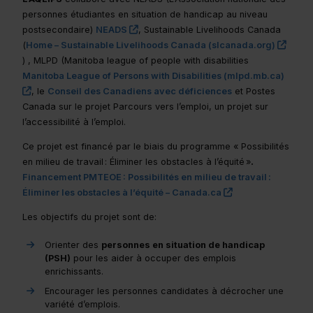
personnes étudiantes en situation de handicap au niveau
(ce lien s’ouvrira dans une nouvelle fen
postsecondaire)
NEADS
, Sustainable Livelihoods Canada
(ce li
(
Home – Sustainable Livelihoods Canada (slcanada.org)
) , MLPD (Manitoba league of people with disabilities
Manitoba League of Persons with Disabilities (mlpd.mb.ca)
(ce lien s’ouvrira dans une nouvelle fenêtre)"
, le
Conseil des Canadiens avec déficiences
et Postes
Canada sur le projet Parcours vers l’emploi, un projet sur
l’accessibilité à l’emploi.
Ce projet est financé par le biais du programme « Possibilités
en milieu de travail : Éliminer les obstacles à l’équité »
.
Financement PMTEOE : Possibilités en milieu de travail :
(ce lien s’ouvrira
Éliminer les obstacles à l’équité – Canada.ca
Les objectifs du projet sont de:
Orienter des
personnes en situation de handicap
(PSH)
pour les aider à occuper des emplois
enrichissants.
Encourager les personnes candidates à décrocher une
variété d’emplois.