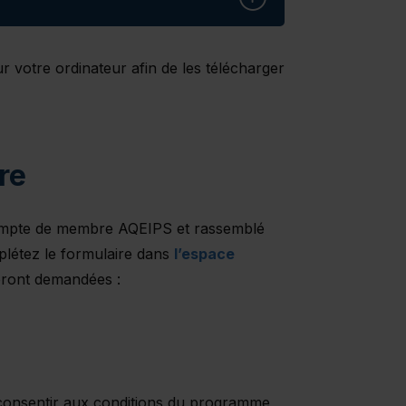
r votre ordinateur afin de les télécharger
re
e compte de membre AQEIPS et rassemblé
létez le formulaire dans
l’espace
eront demandées :
ink will open in a new window)"
his link will open in a new window)"
consentir aux conditions du programme