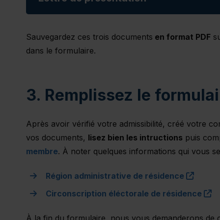
Sauvegardez ces trois documents
en format PDF
su
dans le formulaire.
3. Remplissez le formulai
Après avoir vérifié votre admissibilité, créé votr
vos documents,
lisez bien les intructions
puis comp
membre
. À noter quelques informations qui vous s
(this l
Région administrative de résidence
(t
Circonscription éléctorale de résidence
À la fin du formulaire, nous vous demanderons de 