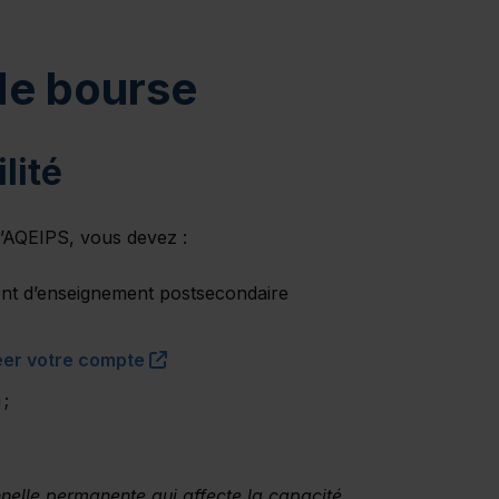
de bourse
lité
’AQEIPS, vous devez :
ent d’enseignement postsecondaire
;
(this link will open in a new window)"
réer votre compte
 ;
nelle permanente qui affecte la capacité